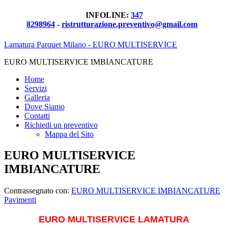
INFOLINE:
347
8298964
-
ristrutturazione.preventivo@gmail.com
Lamatura Parquet Milano - EURO MULTISERVICE
EURO MULTISERVICE IMBIANCATURE
Home
Servizi
Galleria
Dove Siamo
Contatti
Richiedi un preventivo
Mappa del Sito
EURO MULTISERVICE
IMBIANCATURE
Contrassegnato con:
EURO MULTISERVICE IMBIANCATURE
Pavimenti
EURO MULTISERVICE LAMATURA