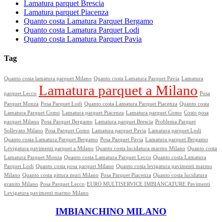
Lamatura parquet Brescia
Lamatura parquet Piacenza
Quanto costa Lamatura Parquet Bergamo
Quanto costa Lamatura Parquet Lodi
Quanto costa Lamatura Parquet Pavia
Tag
Quanto costa lamatura parquet Milano
Quanto costa Lamatura Parquet Pavia
Lamatura
Lamatura parquet a Milano
parquet Lecco
Posa
Parquet Monza
Posa Parquet Lodi
Quanto costa Lamatura Parquet Piacenza
Quanto costa
Lamatura Parquet Como
Lamatura parquet Piacenza
Lamatura parquet Como
Costo posa
parquet Milano
Posa Parquet Bergamo
Lamatura parquet Brescia
Problema Parquet
Sollevato Milano
Posa Parquet Como
Lamatura parquet Pavia
Lamatura parquet Lodi
Quanto costa Lamatura Parquet Bergamo
Posa Parquet Pavia
Lamatura parquet Bergamo
Levigatura pavimenti parquet a Milano
Quanto costa lucidatura marmo Milano
Quanto costa
Lamatura Parquet Monza
Quanto costa Lamatura Parquet Lecco
Quanto costa Lamatura
Parquet Lodi
Quanto costa posa parquet Milano
Quanto costa levigatura pavimenti marmo
Milano
Quanto costa pittura muri Milano
Posa Parquet Piacenza
Quanto costa lucidatura
granito Milano
Posa Parquet Lecco
EURO MULTISERVICE IMBIANCATURE Pavimenti
Levigatura pavimenti marmo Milano
IMBIANCHINO MILANO