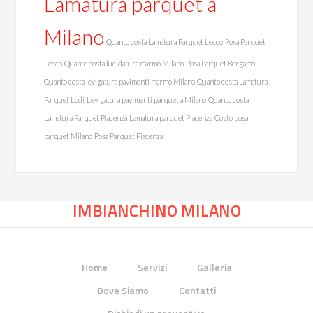
Lamatura parquet a
Milano
Quanto costa Lamatura Parquet Lecco
Posa Parquet
Lecco
Quanto costa lucidatura marmo Milano
Posa Parquet Bergamo
Quanto costa levigatura pavimenti marmo Milano
Quanto costa Lamatura
Parquet Lodi
Levigatura pavimenti parquet a Milano
Quanto costa
Lamatura Parquet Piacenza
Lamatura parquet Piacenza
Costo posa
parquet Milano
Posa Parquet Piacenza
IMBIANCHINO MILANO
Home
Servizi
Galleria
Dove Siamo
Contatti