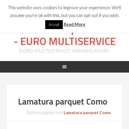
INFOLINE:
347
This website uses cookies to improve your experience. We'll
8298964
-
ristrutturazione.preventivo@gmail.com
assume you're ok with this, but you can opt-out if you wish.
Lamatura Parquet Milano
Read More
Accept
- EURO MULTISERVICE
EURO MULTISERVICE IMBIANCATURE
Lamatura parquet Como
Contrassegnato con:
Lamatura parquet Como