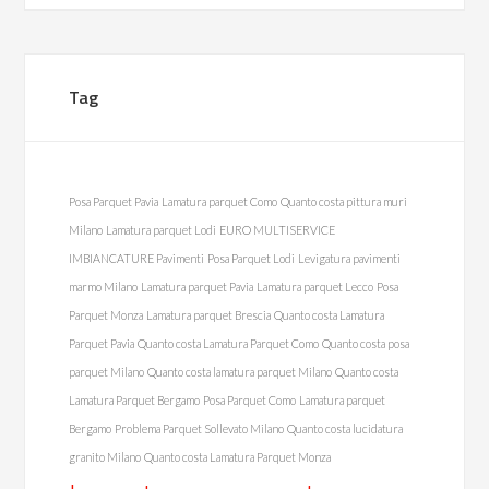
Tag
Posa Parquet Pavia
Lamatura parquet Como
Quanto costa pittura muri
Milano
Lamatura parquet Lodi
EURO MULTISERVICE
IMBIANCATURE Pavimenti
Posa Parquet Lodi
Levigatura pavimenti
marmo Milano
Lamatura parquet Pavia
Lamatura parquet Lecco
Posa
Parquet Monza
Lamatura parquet Brescia
Quanto costa Lamatura
Parquet Pavia
Quanto costa Lamatura Parquet Como
Quanto costa posa
parquet Milano
Quanto costa lamatura parquet Milano
Quanto costa
Lamatura Parquet Bergamo
Posa Parquet Como
Lamatura parquet
Bergamo
Problema Parquet Sollevato Milano
Quanto costa lucidatura
granito Milano
Quanto costa Lamatura Parquet Monza