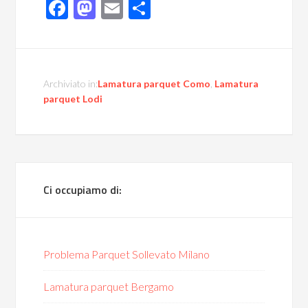
Facebook
Mastodon
Email
Condividi
Archiviato in:
Lamatura parquet Como
,
Lamatura
parquet Lodi
Ci occupiamo di:
Problema Parquet Sollevato Milano
Lamatura parquet Bergamo