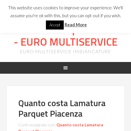
INFOLINE:
347
This website uses cookies to improve your experience. We'll
8298964
-
ristrutturazione.preventivo@gmail.com
assume you're ok with this, but you can opt-out if you wish.
Lamatura Parquet Milano
Read More
Accept
- EURO MULTISERVICE
EURO MULTISERVICE IMBIANCATURE
Quanto costa Lamatura
Parquet Piacenza
Contrassegnato con:
Quanto costa Lamatura