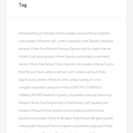
Tag
Problema Parquet Sollevato Milano
Lamatura parquet Brescia
Quanto
costa Lamatura Parquet Lodi
Lamatura parquet Como
Quanto costa posa
parquet Milano
Posa Parquet Piacenza
Quanto costa lucidatura marmo
Milano
Costo posa parquet Milano
Quanto costa levigatura pavimenti
marmo Milano
Posa Parquet Como
Quanto costa Lamatura Parquet Lecco
Posa Parquet Pavia
Lamatura parquet Lodi
Lamatura parquet Pavia
Quanto costa Lamatura Parquet Como
Lamatura parquet Lecco
Levigatura pavimenti parquet a Milano
EURO MULTISERVICE
IMBIANCATURE Pavimenti
Quanto costa Lamatura Parquet Pavia
Posa
Parquet Monza
Posa Parquet Lecco
Posa Parquet Lodi
Quanto costa
Lamatura Parquet Monza
Quanto costa lucidatura granito Milano
Quanto costa Lamatura Parquet Bergamo
Posa Parquet Bergamo
Quanto
costa Lamatura Parquet Piacenza
Quanto costa lamatura parquet Milano