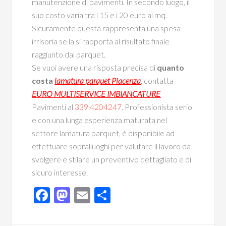
manutenzione di pavimenti. In secondo luogo, il
suo costo varia tra i 15 e i 20 euro al mq.
Sicuramente questa rappresenta una spesa
irrisoria se la si rapporta al risultato finale
raggiunto dal parquet.
Se vuoi avere una risposta precisa di
quanto
costa
lamatura parquet Piacenza
, contatta
EURO MULTISERVICE IMBIANCATURE
Pavimenti al
339.4204247
. Professionista serio
e con una lunga esperienza maturata nel
settore lamatura parquet, è disponibile ad
effettuare sopralluoghi per valutare il lavoro da
svolgere e stilare un preventivo dettagliato e di
sicuro interesse.
Facebook
Mastodon
Email
Condividi