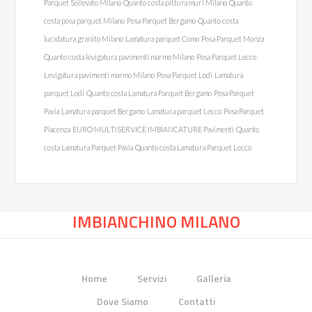
Parquet Sollevato Milano
Quanto costa pittura muri Milano
Quanto
costa posa parquet Milano
Posa Parquet Bergamo
Quanto costa
lucidatura granito Milano
Lamatura parquet Como
Posa Parquet Monza
Quanto costa levigatura pavimenti marmo Milano
Posa Parquet Lecco
Levigatura pavimenti marmo Milano
Posa Parquet Lodi
Lamatura
parquet Lodi
Quanto costa Lamatura Parquet Bergamo
Posa Parquet
Pavia
Lamatura parquet Bergamo
Lamatura parquet Lecco
Posa Parquet
Piacenza
EURO MULTISERVICE IMBIANCATURE Pavimenti
Quanto
costa Lamatura Parquet Pavia
Quanto costa Lamatura Parquet Lecco
IMBIANCHINO MILANO
Home
Servizi
Galleria
Dove Siamo
Contatti