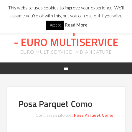
INFOLINE:
347
This website uses cookies to improve your experience. We'll
8298964
-
ristrutturazione.preventivo@gmail.com
assume you're ok with this, but you can opt-out if you wish.
Lamatura Parquet Milano
Read More
Accept
- EURO MULTISERVICE
EURO MULTISERVICE IMBIANCATURE
Posa Parquet Como
Contrassegnato con:
Posa Parquet Como