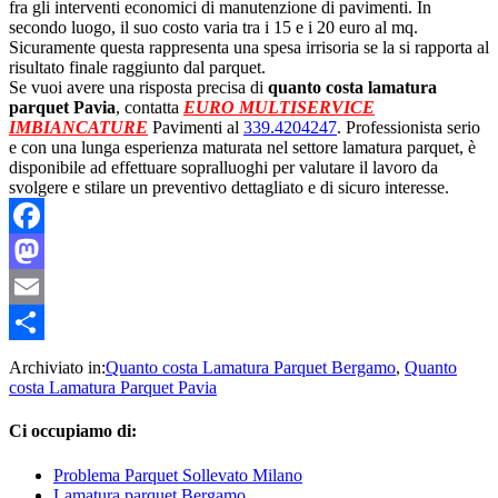
fra gli interventi economici di manutenzione di pavimenti. In
secondo luogo, il suo costo varia tra i 15 e i 20 euro al mq.
Sicuramente questa rappresenta una spesa irrisoria se la si rapporta al
risultato finale raggiunto dal parquet.
Se vuoi avere una risposta precisa di
quanto costa lamatura
parquet Pavia
, contatta
EURO MULTISERVICE
IMBIANCATURE
Pavimenti al
339.4204247
. Professionista serio
e con una lunga esperienza maturata nel settore lamatura parquet, è
disponibile ad effettuare sopralluoghi per valutare il lavoro da
svolgere e stilare un preventivo dettagliato e di sicuro interesse.
Facebook
Mastodon
Email
Condividi
Archiviato in:
Quanto costa Lamatura Parquet Bergamo
,
Quanto
costa Lamatura Parquet Pavia
Ci occupiamo di:
Problema Parquet Sollevato Milano
Lamatura parquet Bergamo