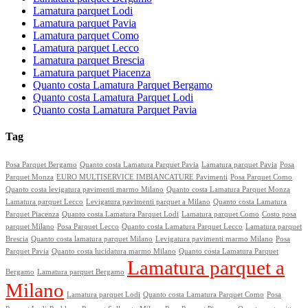
Lamatura parquet Lodi
Lamatura parquet Pavia
Lamatura parquet Como
Lamatura parquet Lecco
Lamatura parquet Brescia
Lamatura parquet Piacenza
Quanto costa Lamatura Parquet Bergamo
Quanto costa Lamatura Parquet Lodi
Quanto costa Lamatura Parquet Pavia
Tag
Posa Parquet Bergamo
Quanto costa Lamatura Parquet Pavia
Lamatura parquet Pavia
Posa
Parquet Monza
EURO MULTISERVICE IMBIANCATURE Pavimenti
Posa Parquet Como
Quanto costa levigatura pavimenti marmo Milano
Quanto costa Lamatura Parquet Monza
Lamatura parquet Lecco
Levigatura pavimenti parquet a Milano
Quanto costa Lamatura
Parquet Piacenza
Quanto costa Lamatura Parquet Lodi
Lamatura parquet Como
Costo posa
parquet Milano
Posa Parquet Lecco
Quanto costa Lamatura Parquet Lecco
Lamatura parquet
Brescia
Quanto costa lamatura parquet Milano
Levigatura pavimenti marmo Milano
Posa
Parquet Pavia
Quanto costa lucidatura marmo Milano
Quanto costa Lamatura Parquet
Lamatura parquet a
Bergamo
Lamatura parquet Bergamo
Milano
Lamatura parquet Lodi
Quanto costa Lamatura Parquet Como
Posa