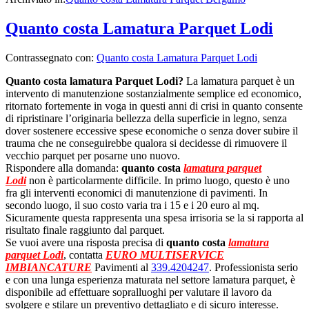
Quanto costa Lamatura Parquet Lodi
Contrassegnato con:
Quanto costa Lamatura Parquet Lodi
Quanto costa lamatura Parquet Lodi?
La lamatura parquet è un
intervento di manutenzione sostanzialmente semplice ed economico,
ritornato fortemente in voga in questi anni di crisi in quanto consente
di ripristinare l’originaria bellezza della superficie in legno, senza
dover sostenere eccessive spese economiche o senza dover subire il
trauma che ne conseguirebbe qualora si decidesse di rimuovere il
vecchio parquet per posarne uno nuovo.
Rispondere alla domanda:
quanto costa
lamatura parquet
Lodi
non è particolarmente difficile. In primo luogo, questo è uno
fra gli interventi economici di manutenzione di pavimenti. In
secondo luogo, il suo costo varia tra i 15 e i 20 euro al mq.
Sicuramente questa rappresenta una spesa irrisoria se la si rapporta al
risultato finale raggiunto dal parquet.
Se vuoi avere una risposta precisa di
quanto costa
lamatura
parquet Lodi
, contatta
EURO MULTISERVICE
IMBIANCATURE
Pavimenti al
339.4204247
. Professionista serio
e con una lunga esperienza maturata nel settore lamatura parquet, è
disponibile ad effettuare sopralluoghi per valutare il lavoro da
svolgere e stilare un preventivo dettagliato e di sicuro interesse.