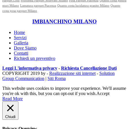
Parquet Lodi
Problema Parquet Sollevato Milano
Posa Parquet Piacenza
Quanto costa pittura
muri Milano
Lamatura parquet Piacenza
Quanto costa lucidatura granito Milano
Quanto
costa posa parquet Milano
IMBIANCHINO MILANO
Home
Servizi
Galleria
Dove Siamo
Contatti
Richiedi un preventivo
Leggi L'informativa privacy
-
Richiesta Cancellazione Dati
COPYRIGHT 2019 by -
Realizzazione siti internet
-
Solution
Group Communication
|
Siti Roma
This website uses cookies to improve your experience. We'll assume
you're ok with this, but you can opt-out if you wish.
Accept
Read More
Chiudi
Privacy Overview