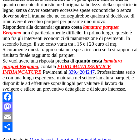
quanto consente di ripristinare l’originaria bellezza della superficie in
legno, senza dover sostenere eccessive spese economiche o senza
dover subire il trauma che ne conseguirebbe qualora si decidesse di
rimuovere il vecchio parquet per posarne uno nuovo.
Rispondere alla domanda:
quanto costa
lamatura parquet
Bergamo
non è particolarmente difficile. In primo luogo, questo è
uno fra gli interventi economici di manutenzione di pavimenti. In
secondo luogo, il suo costo varia tra i 15 e i 20 euro al mq.
Sicuramente questa rappresenta una spesa irrisoria se la si rapporta al
risultato finale raggiunto dal parquet.
Se vuoi avere una risposta precisa di
quanto costa
lamatura
parquet Bergamo
, contatta
EURO MULTISERVICE
IMBIANCATURE
Pavimenti al
339.4204247
. Professionista serio
e con una lunga esperienza maturata nel settore lamatura parquet, è
disponibile ad effettuare sopralluoghi per valutare il lavoro da
svolgere e stilare un preventivo dettagliato e di sicuro interesse.
Facebook
Mastodon
Email
Condividi
Archiviato in:
Quanto costa Lamatura Parquet Bergamo