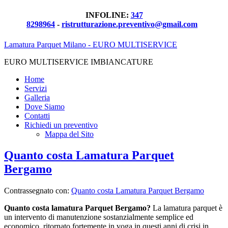
INFOLINE:
347
8298964
-
ristrutturazione.preventivo@gmail.com
Lamatura Parquet Milano - EURO MULTISERVICE
EURO MULTISERVICE IMBIANCATURE
Home
Servizi
Galleria
Dove Siamo
Contatti
Richiedi un preventivo
Mappa del Sito
Quanto costa Lamatura Parquet
Bergamo
Contrassegnato con:
Quanto costa Lamatura Parquet Bergamo
Quanto costa lamatura Parquet Bergamo?
La lamatura parquet è
un intervento di manutenzione sostanzialmente semplice ed
economico, ritornato fortemente in voga in questi anni di crisi in