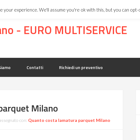
NE:
347 8298964
-
ristrutturazione.preventivo@gma
 your experience. We'll assume you're ok with this, but you can opt-o
lano - EURO MULTISERVICE
Siamo
Contatti
Richiedi un preventivo
parquet Milano
assegnato con:
Quanto costa lamatura parquet Milano