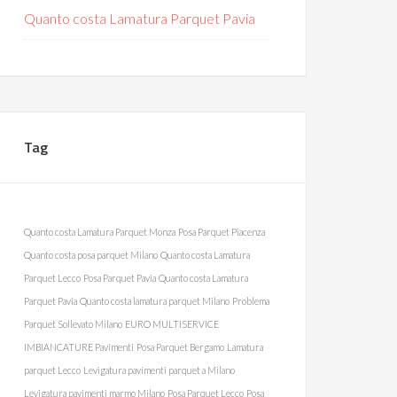
Quanto costa Lamatura Parquet Pavia
Tag
Quanto costa Lamatura Parquet Monza
Posa Parquet Piacenza
Quanto costa posa parquet Milano
Quanto costa Lamatura
Parquet Lecco
Posa Parquet Pavia
Quanto costa Lamatura
Parquet Pavia
Quanto costa lamatura parquet Milano
Problema
Parquet Sollevato Milano
EURO MULTISERVICE
IMBIANCATURE Pavimenti
Posa Parquet Bergamo
Lamatura
parquet Lecco
Levigatura pavimenti parquet a Milano
Levigatura pavimenti marmo Milano
Posa Parquet Lecco
Posa