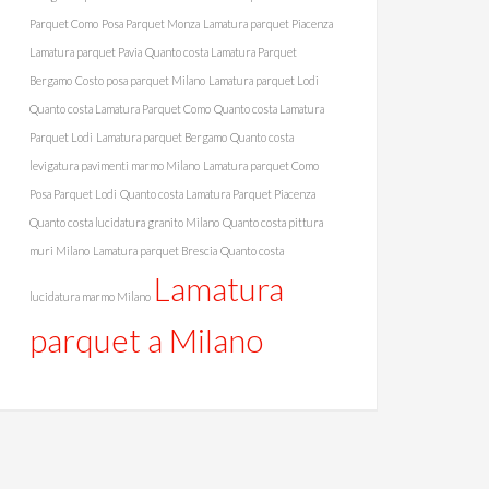
Parquet Como
Posa Parquet Monza
Lamatura parquet Piacenza
Lamatura parquet Pavia
Quanto costa Lamatura Parquet
Bergamo
Costo posa parquet Milano
Lamatura parquet Lodi
Quanto costa Lamatura Parquet Como
Quanto costa Lamatura
Parquet Lodi
Lamatura parquet Bergamo
Quanto costa
levigatura pavimenti marmo Milano
Lamatura parquet Como
Posa Parquet Lodi
Quanto costa Lamatura Parquet Piacenza
Quanto costa lucidatura granito Milano
Quanto costa pittura
muri Milano
Lamatura parquet Brescia
Quanto costa
Lamatura
lucidatura marmo Milano
parquet a Milano