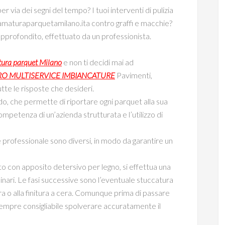
er via dei segni del tempo? I tuoi interventi di pulizia
amaturaparquetamilano.ita contro graffi e macchie?
pprofondito, effettuato da un professionista.
tura parquet Milano
e non ti decidi mai ad
O MULTISERVICE IMBIANCATURE
Pavimenti,
utte le risposte che desideri.
o, che permette di riportare ogni parquet alla sua
ompetenza di un’azienda strutturata e l’utilizzo di
 professionale sono diversi, in modo da garantire un
o con apposito detersivo per legno, si effettua una
inari. Le fasi successive sono l’eventuale stuccatura
ura o alla finitura a cera. Comunque prima di passare
 è sempre consigliabile spolverare accuratamente il